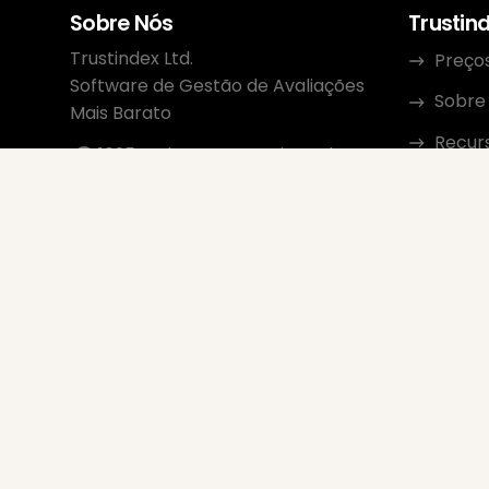
Sobre Nós
Trustin
Trustindex Ltd.
Preço
Software de Gestão de Avaliações
Sobre
Mais Barato
Recur
1095 Budapest, Hungria Lechner
Ödön fasor 3.
Conta
support@trustindex.io
Progra
Comunidade Trustindex
Copyright © 2026 Todos os Direitos
Reservados
www.trustindex.io
|
info@trustindex.io