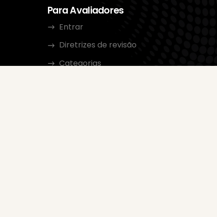
Para Avaliadores
Entrar
Diretrizes de revisão
Categorias
dor no