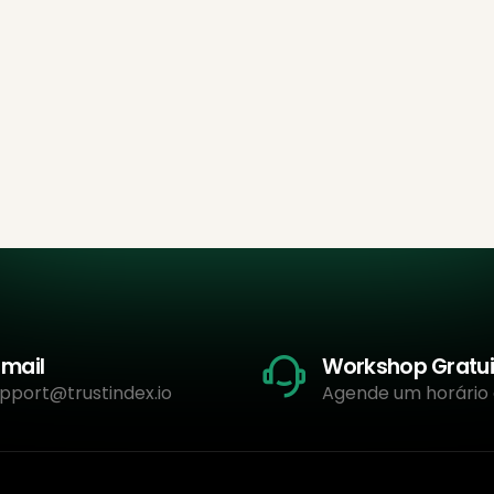
-mail
Workshop Gratui
pport@trustindex.io
Agende um horário