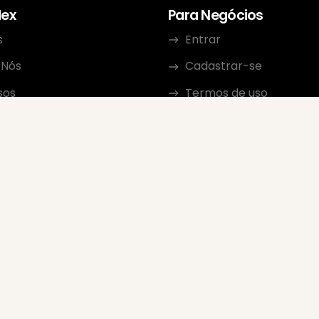
dex
Para Negócios
s
Entrar
 Nós
Cadastrar-se
sos
Termos de uso
to
Política de Privacidade
ma de Afiliados
Diretrizes de revisão
Classificação do Vende
Google
FAQ