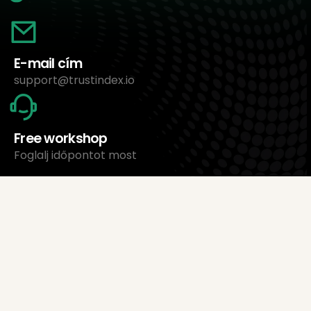
E-mail cím
support@trustindex.io
Free workshop
Foglalj időpontot most
Rólunk
Trustindex Ltd.
Legolcsóbb értékeléskezelő szoftver
1095 Budapest, Magyarország Lechner Ödön fasor