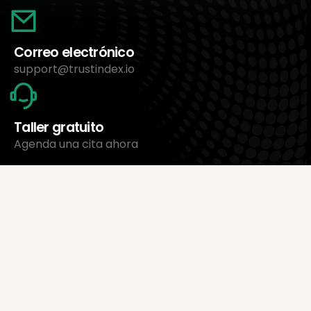
Correo electrónico
support@trustindex.io
Taller gratuito
Agenda una cita ahora
Sobre nosotros
Trustindex Ltd.
El software de gestión de reseñas más económico
1095 Budapest, Hungría Lechner Ödön fasor 3.
support@trustindex.io