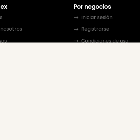
dex
Por negocios
s
Iniciar sesión
 nosotros
Registrarse
sos
Condiciones de uso
cto
Política de privacidad
ma de afiliados
Pautas de revisión
Calificación de vendedo
Google
Preguntas frecuentes