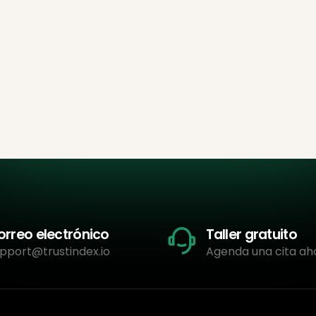
orreo electrónico
Taller gratuito
pport@trustindex.io
Agenda una cita ah