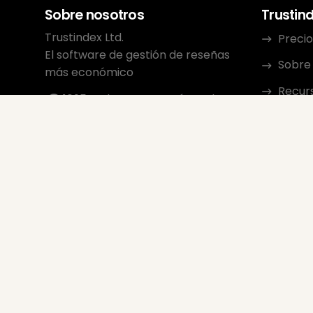
Sobre nosotros
Trustin
Trustindex Ltd.
Precio
El software de gestión de reseñas
Sobre
más económico
Recur
1095 Budapest, Hungría Lechner
Ödön fasor 3.
Conta
support@trustindex.io
Progra
Comunidad Trustindex
Copyright © 2026 Todos los
derechos reservados
www.trustindex.io
|
info@trustindex.io