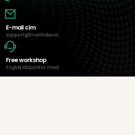
E-mail cím
support@trustindex.io
Free workshop
Foglalj időpontot most
Rólunk
Trustindex Ltd.
Legolcsóbb értékeléskezelő szoftver
1095 Budapest, Magyarország Lechner Ödön fasor