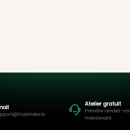
Atelier gratuit
mail
Prendre rendez-vo
pport@trustindex.io
maintenant