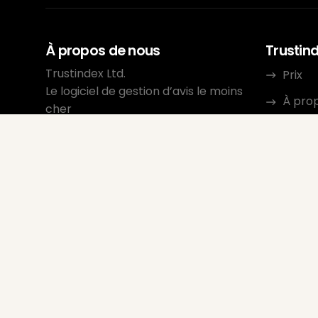
À propos de nous
Trustin
Trustindex Ltd.
Prix
Le logiciel de gestion d’avis le moins
À pro
cher
Resso
1095 Budapest, Hongrie Lechner
Ödön fasor 3.
Conta
support@trustindex.io
Progra
Communauté Trustindex
Copyright © 2026 Tous droits
réservés
www.trustindex.io
|
info@trustindex.io