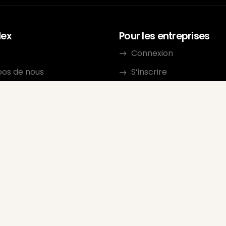
dex
Pour les entreprises
Connexion
pos de nous
S’inscrire
urces
Conditions d'utilisation
ct
Protection des données
caractère personnel
mme d’affiliation
Directives de révision
Google Seller Rating
FAQ