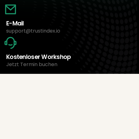
E-Mail
support@trustindex.io
Kostenloser Workshop
Jetzt Termin buchen
Über uns
Trustindex Ltd.
Günstigste Bewertungsmanagement-Software
1095 Budapest, Ungarn Lechner Ödön fasor 3.
support@trustindex.io