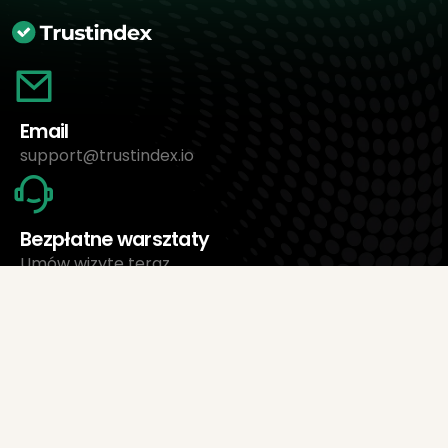
Email
support@trustindex.io
Bezpłatne warsztaty
Umów wizytę teraz
O nas
Trustindex Ltd.
Najtańsze oprogramowanie do zarządzania opiniami