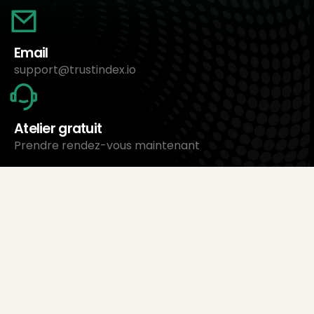
Email
support@trustindex.io
Atelier gratuit
Prendre rendez-vous maintenant
À propos de nous
Trustindex Ltd.
Le logiciel de gestion d’avis le moins cher
1095 Budapest, Hongrie Lechner Ödön fasor 3.
support@trustindex.io