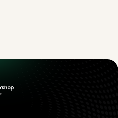
rkshop
n