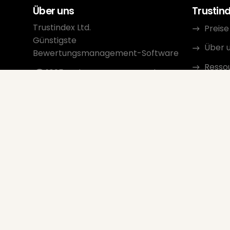
Über uns
Trustin
Trustindex Ltd.
Preise
Günstigste
Über 
Bewertungsmanagement-Software
Resso
1095 Budapest, Ungarn Lechner
Ödön fasor 3.
Konta
support@trustindex.io
Partn
Trustindex-Community
Copyright © 2026 Alle Rechte
vorbehalten
www.trustindex.io
|
info@trustindex.io