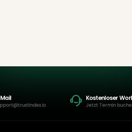
-Mail
Kostenloser Wo
pport@trustindex.io
Jetzt Termin buche