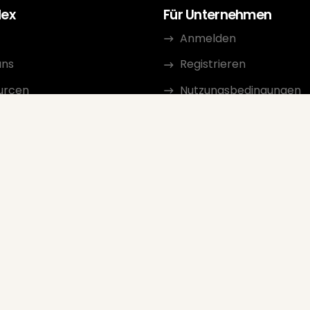
dex
Für Unternehmen
Anmelden
uns
Registrieren
urcen
Nutzungsbedingungen
kt
Datenschutzerklärung
erprogramm
Überprüfungsrichtlinien
Google-Verkäuferbewe
FAQ