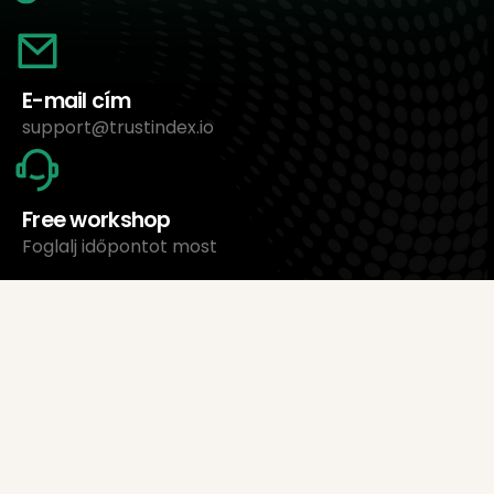
E-mail cím
support@trustindex.io
Free workshop
Foglalj időpontot most
Rólunk
Trustindex Ltd.
Legolcsóbb értékeléskezelő szoftver
1095 Budapest, Magyarország Lechner Ödön fasor