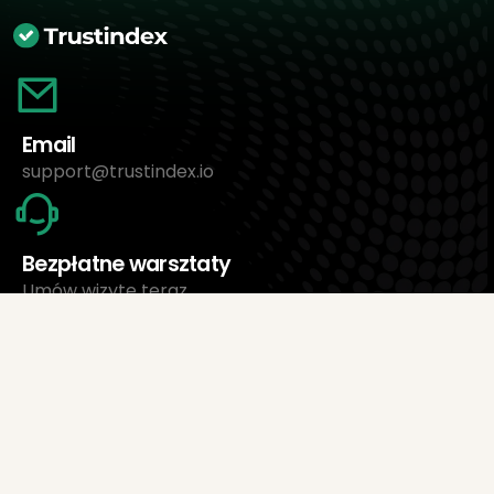
Email
support@trustindex.io
Bezpłatne warsztaty
Umów wizytę teraz
O nas
Trustindex Ltd.
Najtańsze oprogramowanie do zarządzania opiniami