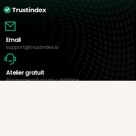
Email
support@trustindex.io
Atelier gratuit
Programează acum o întâlnire
Despre noi
Trustindex Ltd.
Cel mai ieftin software de gestionare a recenziilor