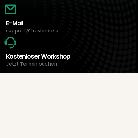
E-Mail
support@trustindex.io
Kostenloser Workshop
Jetzt Termin buchen
Über uns
Trustindex Ltd.
Günstigste Bewertungsmanagement-Software
1095 Budapest, Ungarn Lechner Ödön fasor 3.
support@trustindex.io