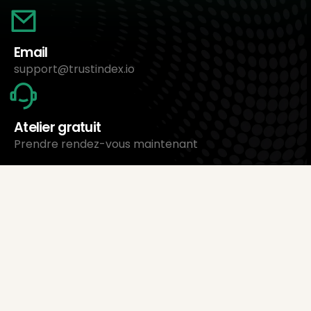
Email
support@trustindex.io
Atelier gratuit
Prendre rendez-vous maintenant
À propos de nous
Trustindex Ltd.
Le logiciel de gestion d’avis le moins cher
1095 Budapest, Hongrie Lechner Ödön fasor 3.
support@trustindex.io