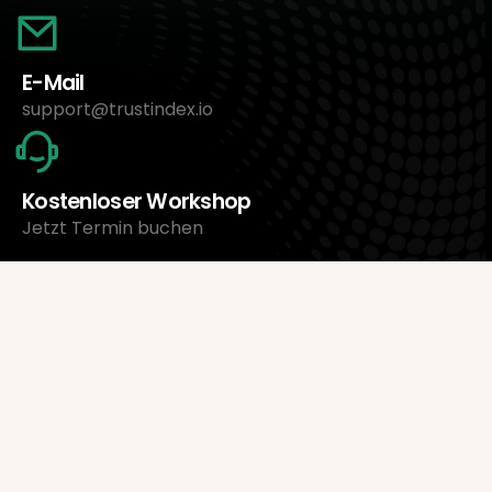
E-Mail
support@trustindex.io
Kostenloser Workshop
Jetzt Termin buchen
Über uns
Trustindex Ltd.
Günstigste Bewertungsmanagement-Software
1095 Budapest, Ungarn Lechner Ödön fasor 3.
support@trustindex.io