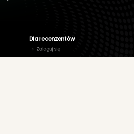
Dla recenzentów
Zaloguj się
Przejrzyj wytyczne
Kategorie
gle