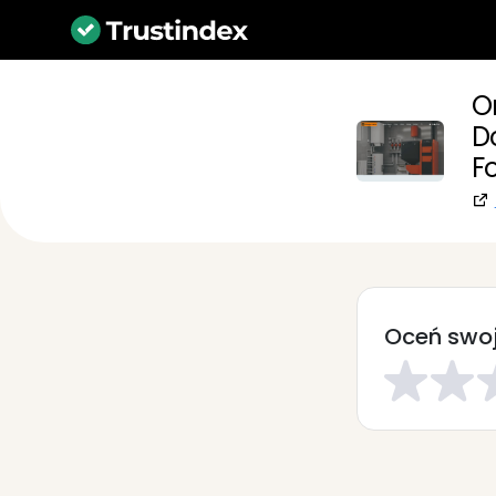
O
D
F
Oceń swoj