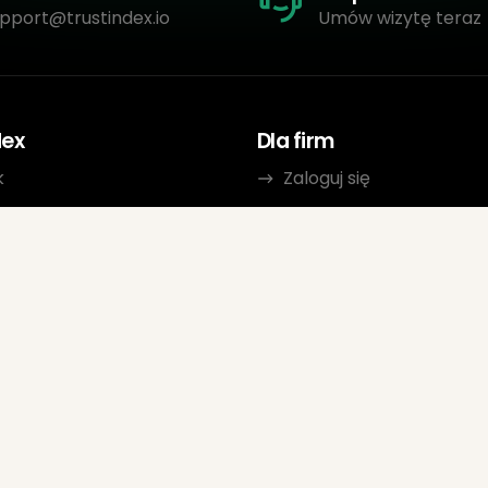
pport@trustindex.io
Umów wizytę teraz
dex
Dla firm
k
Zaloguj się
Zarejestruj się
y
Warunki korzystania
kt
Polityka prywatności
am partnerski
Przejrzyj wytyczne
Ocena sprzedawcy Goo
FAQ