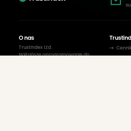
su
O nas
Trustin
Trustindex Ltd.
Cenni
Najtańsze oprogramowanie do
O nas
zarządzania opiniami
Zasob
1095 Budapest, Węgry Lechner
Ödön fasor 3.
Konta
support@trustindex.io
Progr
Społeczność Trustindex
Copyright © 2026 Wszelkie prawa
zastrzeżone
www.trustindex.io
|