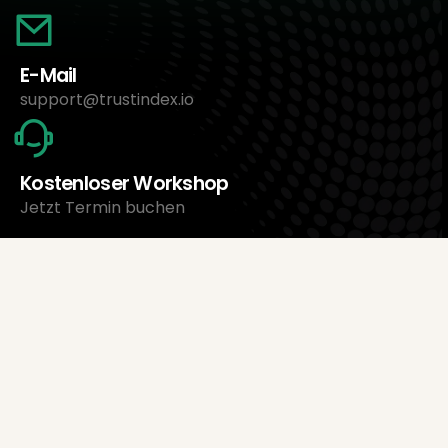
E-Mail
support@trustindex.io
Kostenloser Workshop
Jetzt Termin buchen
Über uns
Trustindex Ltd.
Günstigste Bewertungsmanagement-Software
1095 Budapest, Ungarn Lechner Ödön fasor 3.
support@trustindex.io