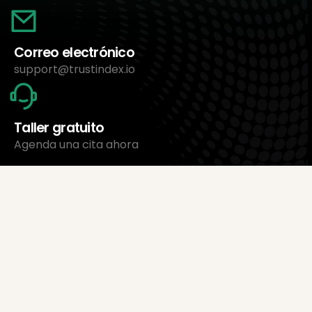
Correo electrónico
support@trustindex.io
Taller gratuito
Agenda una cita ahora
Sobre nosotros
Trustindex Ltd.
El software de gestión de reseñas más económico
1095 Budapest, Hungría Lechner Ödön fasor 3.
support@trustindex.io