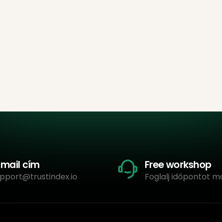
-mail cím
Free workshop
pport@trustindex.io
Foglalj időpontot m