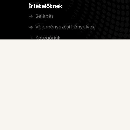
Értékelőknek
Belépés
Véleményezési Irányelvek
Kategóriák
t
ek