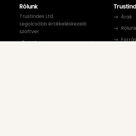
Rólunk
Trustin
Trustindex Ltd.
Árak
Legolcsóbb értékeléskezelő
Rólun
szoftver
Forrá
1095 Budapest, Magyarország
Lechner Ödön fasor 3.
Kapcs
support@trustindex.io
Partn
Trustindex Közösség
Copyright © 2026 Minden jog
fenntartva
www.trustindex.io
|
info@trustindex.io