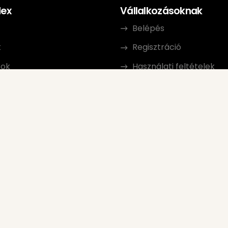
dex
Vállalkozásoknak
Belépés
k
Regisztráció
sok
Használati feltételek
olat
Adatkezelési szabályza
erprogram
Véleményezési Irányelv
Google Eladó Értékelés
FAQ