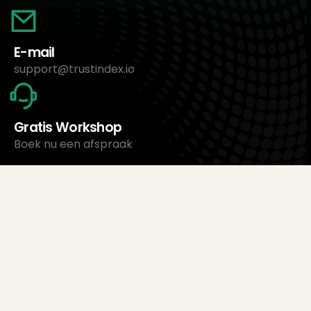
E-mail
support@trustindex.io
Gratis Workshop
Boek nu een afspraak
Over ons
Trustindex Ltd.
Goedkoopste Review Management Software
1095 Budapest, Hongarije Lechner Ödön fasor 3.
support@trustindex.io