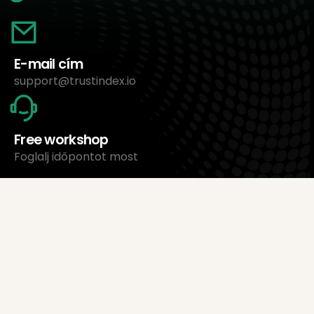
E-mail cím
support@trustindex.io
Free workshop
Foglalj időpontot most
Rólunk
Trustindex Ltd.
Legolcsóbb értékeléskezelő szoftver
1095 Budapest, Magyarország Lechner Ödön fasor