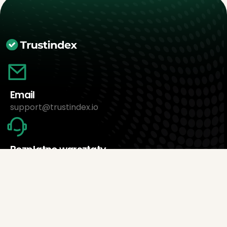
Email
support@trustindex.io
Bezpłatne warsztaty
Umów wizytę teraz
O nas