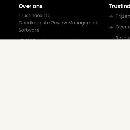
Over ons
Trustin
Trustindex Ltd.
Prijze
Goedkoopste Review Management
Over 
Software
Resou
1095 Budapest, Hongarije
Lechner Ödön fasor 3.
Conta
support@trustindex.io
Affil
Trustindex Community
Copyright © 2026 Alle rechten
voorbehouden
www.trustindex.io
|
info@trustindex.io