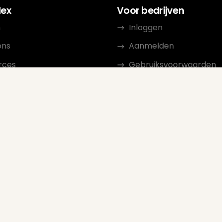
dex
Voor bedrijven
n
Inloggen
ons
Aanmelden
rces
Gebruiksvoorwaarden
ct
Privacybeleid
iate Programma
Beoordelingsrichtlijnen
Google Seller Rating
FAQ