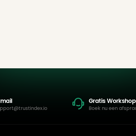
-mail
Gratis Workshop
pport@trustindex.io
Boek nu een afspra