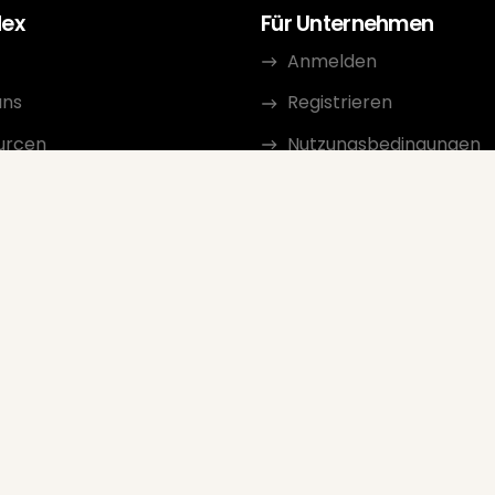
dex
Für Unternehmen
Anmelden
uns
Registrieren
urcen
Nutzungsbedingungen
kt
Datenschutzerklärung
erprogramm
Überprüfungsrichtlinien
Google-Verkäuferbewe
FAQ