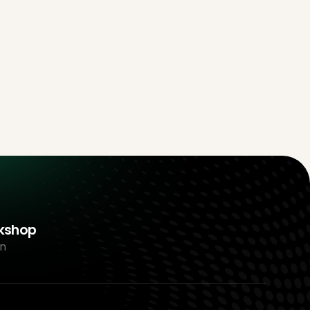
rkshop
n