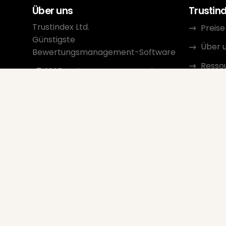
Über uns
Trustin
Trustindex Ltd.
Preise
Günstigste
Über 
Bewertungsmanagement-Software
Resso
1095 Budapest, Ungarn Lechner
Ödön fasor 3.
Konta
support@trustindex.io
Partn
Trustindex-Community
Copyright © 2026 Alle Rechte
vorbehalten
www.trustindex.io
|
info@trustindex.io