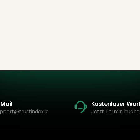
-Mail
Kostenloser Wo
pport@trustindex.io
Jetzt Termin buche