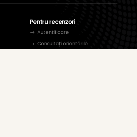
Pentru recenzori
Autentificare
Consultați orientările
Categorii
tate
le