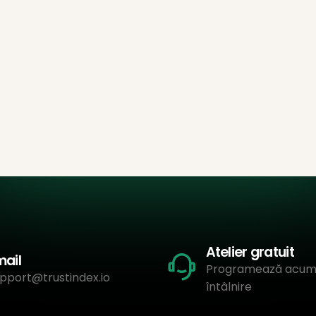
Atelier gratuit
mail
Programează acum
pport@trustindex.io
întâlnire