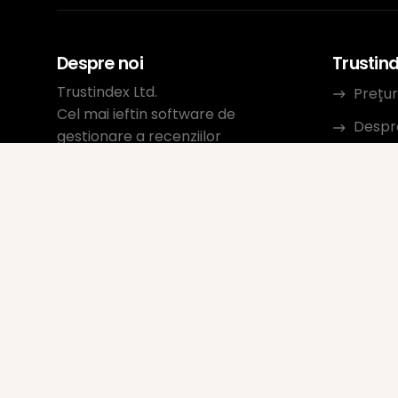
Despre noi
Trustin
Trustindex Ltd.
Prețur
Cel mai ieftin software de
Despr
gestionare a recenziilor
Resur
1095 Budapest, Ungaria Lechner
Ödön fasor 3.
Conta
support@trustindex.io
Progra
Comunitatea Trustindex
Copyright © 2026 Toate drepturile
rezervate
www.trustindex.io
|
info@trustindex.io