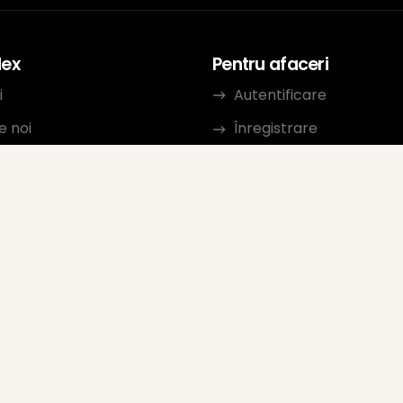
dex
Pentru afaceri
i
Autentificare
e noi
Înregistrare
se
Termeni de utilizare
ctează
Politica de confidențiali
m de afiliere
Consultați orientările
Evaluare vânzător Goog
Întrebări frecvente