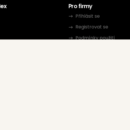
dex
Pro firmy
Přihlásit se
Registrovat se
Podmínky použití
kt
Zásady ochrany osobní
erský program
Přečtěte si pokyny
Google Seller Rating
Časté dotazy