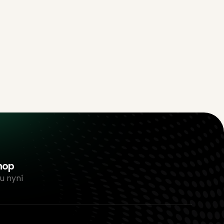
hop
u nyní