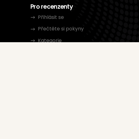
Pro recenzenty
Přihlásit se
Přečtěte si pokyny
Kategorie
ch údajů