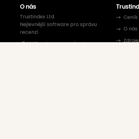
O nás
Trustin
Trustindex Ltd.
Ceník
Nejlevnější software pro správu
O nás
recenzí
Zdroje
1095 Budapest, Maďarsko
Lechner Ödön fasor 3.
Konta
support@trustindex.io
Partn
Komunita Trustindex
Copyright © 2026 Všechna práva
vyhrazena
www.trustindex.io
|
info@trustindex.io