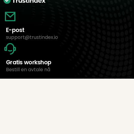
E-post
support@trustindex.io
Gratis workshop
Bestill en avtale nå
Om oss
Trustindex Ltd.
Den rimeligste programvaren for
anmeldelseshåndtering