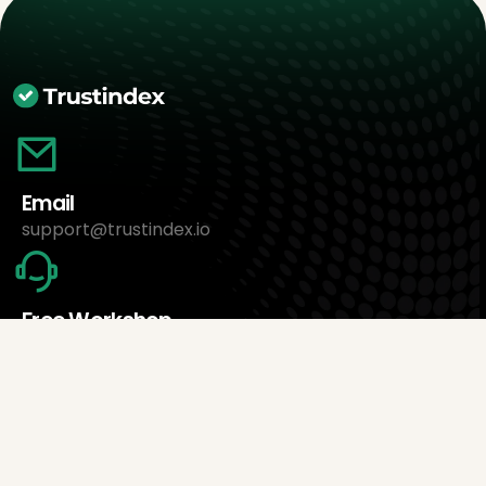
Email
support@trustindex.io
Free Workshop
Book an appointment now
About Us