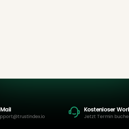
-Mail
Kostenloser Wo
pport@trustindex.io
Jetzt Termin buche