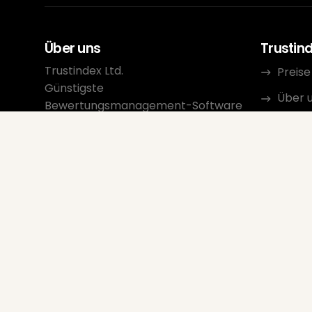
Über uns
Trustin
Trustindex Ltd.
Preise
Günstigste
Über 
Bewertungsmanagement-Software
Resso
1095 Budapest, Ungarn Lechner
Ödön fasor 3.
Konta
support@trustindex.io
Partn
Trustindex-Community
Copyright © 2026 Alle Rechte
vorbehalten
www.trustindex.io
|
info@trustindex.io