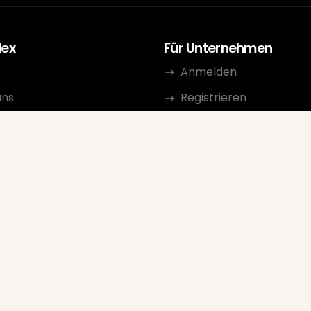
dex
Für Unternehmen
Anmelden
uns
Registrieren
urcen
Nutzungsbedingungen
kt
Datenschutzerklärung
erprogramm
Überprüfungsrichtlinien
Google-Verkäuferbewe
FAQ