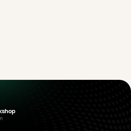
rkshop
n