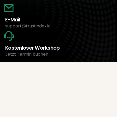
E-Mail
support@trustindex.io
Kostenloser Workshop
Jetzt Termin buchen
Über uns
Trustindex Ltd.
Günstigste Bewertungsmanagement-Software
1095 Budapest, Ungarn Lechner Ödön fasor 3.
support@trustindex.io