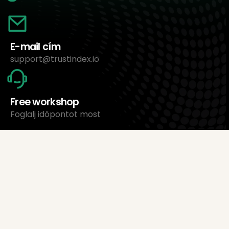
E-mail cím
support@trustindex.io
Free workshop
Foglalj időpontot most
Rólunk
Trustindex Ltd.
Legolcsóbb értékeléskezelő szoftver
1095 Budapest, Magyarország Lechner Ödön fasor