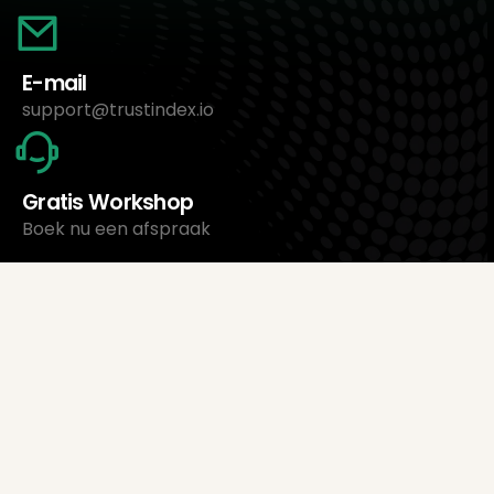
E-mail
support@trustindex.io
Gratis Workshop
Boek nu een afspraak
Over ons
Trustindex Ltd.
Goedkoopste Review Management Software
1095 Budapest, Hongarije Lechner Ödön fasor 3.
support@trustindex.io