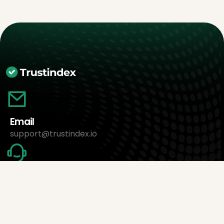
Email
support@trustindex.io
Free Workshop
Book an appointment now