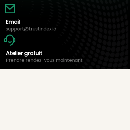
Email
support@trustindex.io
Atelier gratuit
Prendre rendez-vous maintenant
À propos de nous
Trustindex Ltd.
Le logiciel de gestion d’avis le moins cher
1095 Budapest, Hongrie Lechner Ödön fasor 3.
support@trustindex.io