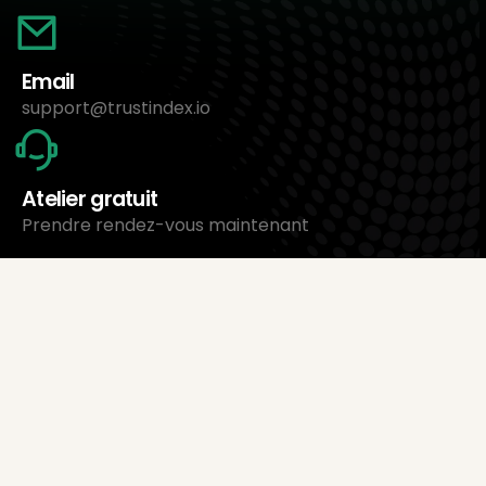
Email
support@trustindex.io
Atelier gratuit
Prendre rendez-vous maintenant
À propos de nous
Trustindex Ltd.
Le logiciel de gestion d’avis le moins cher
1095 Budapest, Hongrie Lechner Ödön fasor 3.
support@trustindex.io