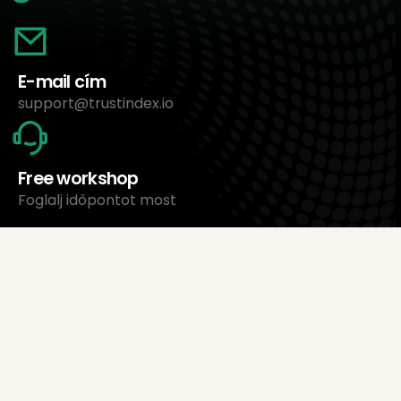
E-mail cím
support@trustindex.io
Free workshop
Foglalj időpontot most
Rólunk
Trustindex Ltd.
Legolcsóbb értékeléskezelő szoftver
1095 Budapest, Magyarország Lechner Ödön fasor