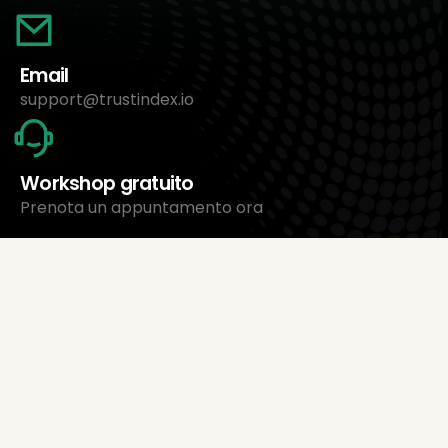
Email
support@trustindex.io
Workshop gratuito
Prenota un appuntamento ora
Chi siamo
Trustindex Ltd.
Il software di gestione recensioni più economico
1095 Budapest, Ungheria Lechner Ödön fasor 3.
support@trustindex.io