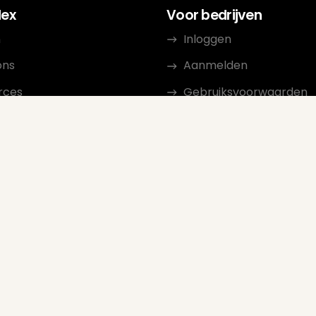
dex
Voor bedrijven
n
Inloggen
ons
Aanmelden
rces
Gebruiksvoorwaarden
ct
Privacybeleid
iate Programma
Beoordelingsrichtlijnen
Google Seller Rating
FAQ