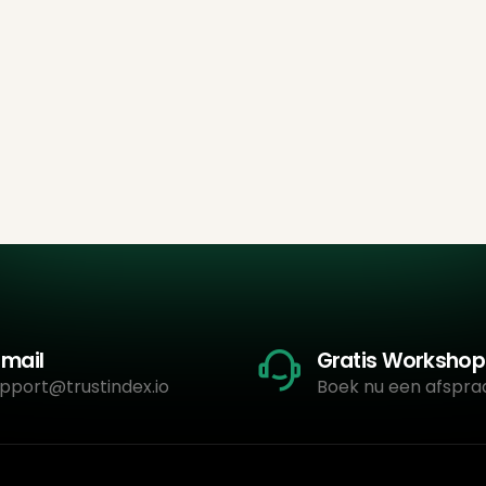
-mail
Gratis Workshop
pport@trustindex.io
Boek nu een afspra