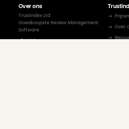
Over ons
Trustin
Trustindex Ltd.
Prijze
Goedkoopste Review Management
Over 
Software
Resou
1095 Budapest, Hongarije
Lechner Ödön fasor 3.
Conta
support@trustindex.io
Affil
Trustindex Community
Copyright © 2026 Alle rechten
voorbehouden
www.trustindex.io
|
info@trustindex.io