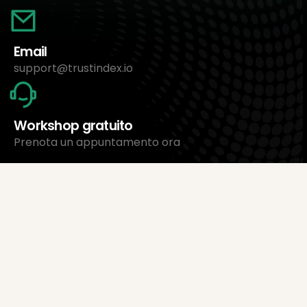
Email
support@trustindex.io
Workshop gratuito
Prenota un appuntamento ora
Chi siamo
Trustindex Ltd.
Il software di gestione recensioni più economico
1095 Budapest, Ungheria Lechner Ödön fasor 3.
support@trustindex.io