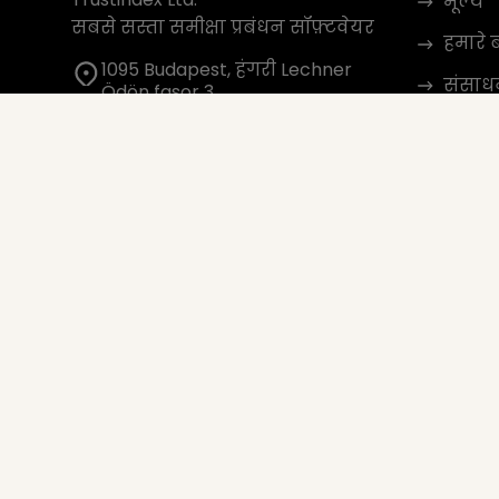
मूल्य
सबसे सस्ता समीक्षा प्रबंधन सॉफ़्टवेयर
हमारे बा
1095 Budapest, हंगरी Lechner
संसाध
Ödön fasor 3.
support@trustindex.io
संपर्क 
एफ़िलिए
Trustindex समुदाय
Copyright © 2026 सर्वाधिकार सुरक्षित
www.trustindex.io
|
Tru
info@trustindex.io