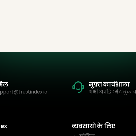
मेल
मुफ़्त कार्यशाला
pport@trustindex.io
अभी अपॉइंटमेंट बुक क
dex
व्यवसायों के लिए