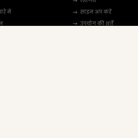
लॉगिन
रे में
साइन अप करें
न
उपयोग की शर्तें
करें
गोपनीयता नीति
ट प्रोग्राम
दिशानिर्देशों की समीक्षा कर
Google विक्रेता रेटिंग
अक्सर पूछे जाने वाले प्रश्न
sti